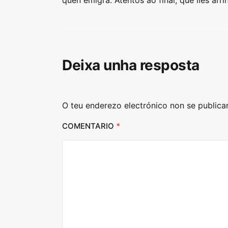
quen emigra. Atentos ao final, que lles a
Deixa unha resposta
O teu enderezo electrónico non se publica
COMENTARIO
*