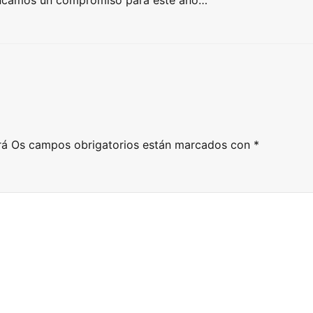
rrincamos un compromiso para este ano…
rá
Os campos obrigatorios están marcados con
*