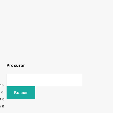
Procurar
os
 e
n a
a a