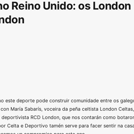
no Reino Unido: os London
ondon
mo este deporte pode construir comunidade entre os galeg
on María Sabarís, voceira da peña celtista London Celtas,
a deportivista RCD London, que nos contarán como botaro
r Celta e Deportivo tamén serve para facer sentir na cas